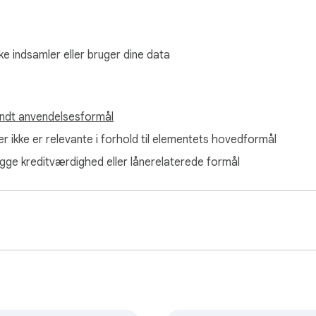
t.

deo-URL for at uploade direkte.

ke indsamler eller bruger dine data
───────

ndt anvendelsesformål
virkning, stor, med skygge), titel, undertekst, normal tekst.

act, Comic Sans MS, Arial Black, Bangers, Lobster, Permanent Ma
er ikke er relevante i forhold til elementets hovedformål
lægge kreditværdighed eller lånerelaterede formål
fed, kursiv, understregning, gennemstreget.

steret.

dning.

e ud som en maske.

direkte på lærredet.

───────
