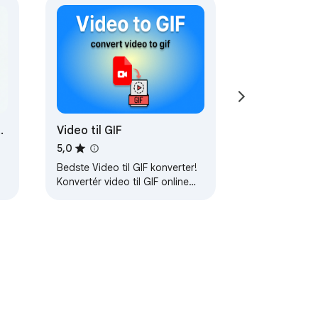
pt
Video til GIF
5,0
Bedste Video til GIF konverter!
Konvertér video til GIF online
gratis med lethed og fart nu! ⚡