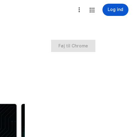
Log ind
Føj til Chrome