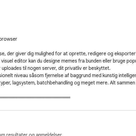
browser

 der giver dig mulighed for at oprette, redigere og eksporter
suel editor kan du designe memes fra bunden eller bruge populæ
uploades til nogen server, dit privatliv er beskyttet.

elt niveau såsom fjernelse af baggrund med kunstig intelligens,
typer, lagsystem, batchbehandling og meget mere. Alt sammen he
═════════════════════

ome Webshop.

er-ikonet (🎨) i Chrome-udvidelseslinjen (øverste højre hjørne af
 op-vinduet.

om resultater og anmeldelser.