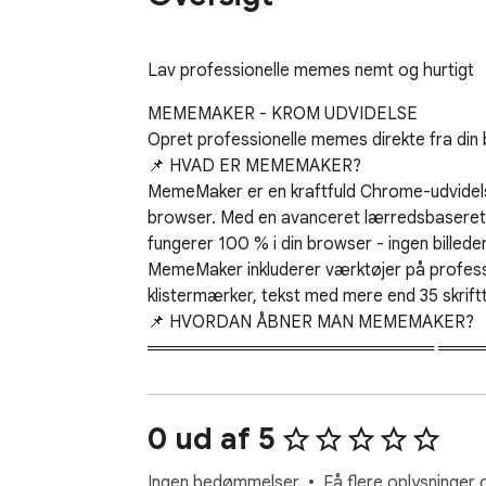
Lav professionelle memes nemt og hurtigt
MEMEMAKER - KROM UDVIDELSE

Opret professionelle memes direkte fra din 
📌 HVAD ER MEMEMAKER?

MemeMaker er en kraftfuld Chrome-udvidelse,
browser. Med en avanceret lærredsbaseret vi
fungerer 100 % i din browser - ingen billeder 
MemeMaker inkluderer værktøjer på profession
klistermærker, tekst med mere end 35 skrift
📌 HVORDAN ÅBNER MAN MEMEMAKER?

════════════════════════ ════
1. Installer MemeMaker-udvidelsen fra Chr
2. Når det er installeret, vil du se MemeMak
   - Hvis du ikke kan se ikonet, skal du klikke på puslespilsikonet (🧩) i Chrome-bjælken for at se dine udvidelser og fastgøre MemeMaker ved at klikke på 
0 ud af 5
knappenålen (📌).

3. Klik på MemeMaker-ikonet for at åbne pop
Ingen bedømmelser
Få flere oplysninger 