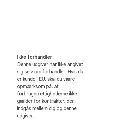
Ikke forhandler
Denne udgiver har ikke angivet
sig selv om forhandler. Hvis du
er kunde i EU, skal du være
opmærksom på, at
forbrugerrettighederne ikke
gælder for kontrakter, der
re memer at opdage.

indgås mellem dig og denne
udgiver.