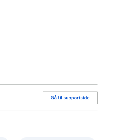
rker, Creepster, Press Start 2P, Luckyest 
Gå til supportside