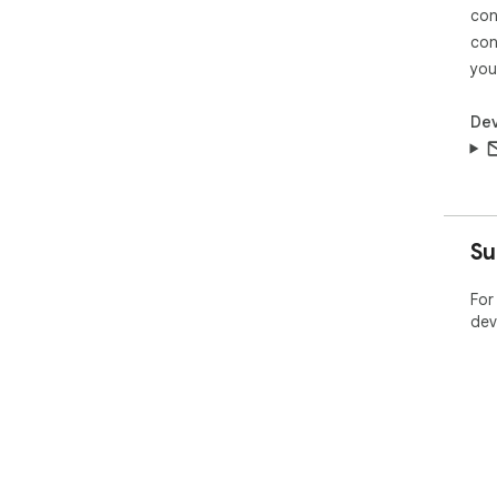
con
con
you
Dev
Su
For
dev