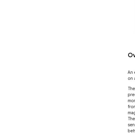
Ov
An 
on 
The
pre
mom
fro
mag
The
sen
bet