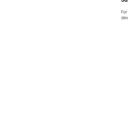
For
dev