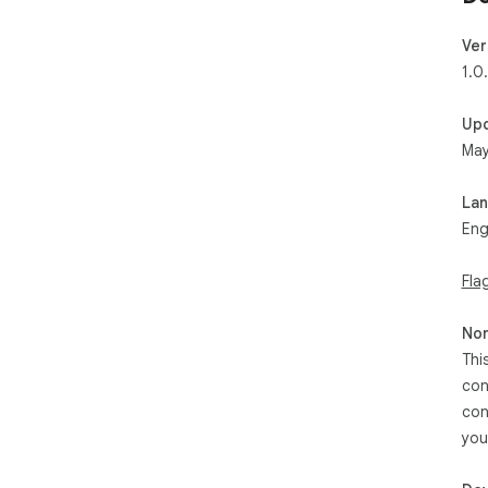
Ver
1.0
Up
May
La
Eng
Fla
Non
Thi
con
con
you