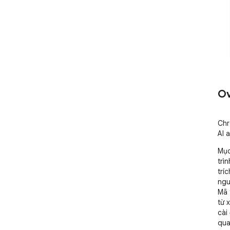
Ov
Chr
AI 
Mục
trì
trí
ngu
Mã 
từ 
cài
qua