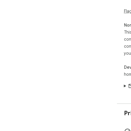
tab
Fla
giữ
nhi
Non
Quy
Thi
cả 
con
có 
con
ngư
you
Dev
ho
Pr