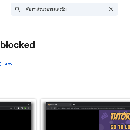
nblocked
แชร์