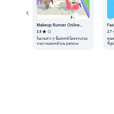
Makeup Runner Online
Fas
Game
Un
3.8
2.7
ในเกมสาว ๆ นี้แต่งหน้าโดยรวบรวม
คุณต
รายการแต่งหน้าบน parkour
ที่ส
เกี่ยวกับ Chrome เว็บสโตร์
หน้