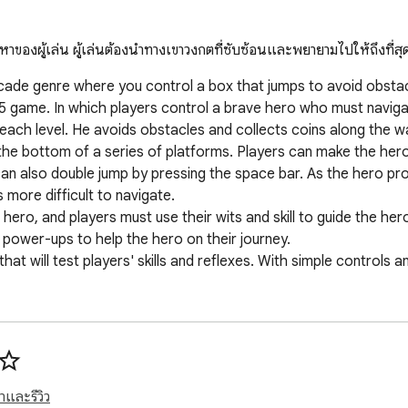
งผู้เล่น ผู้เล่นต้องนำทางเขาวงกตที่ซับซ้อนและพยายามไปให้ถึงที่สุ
de genre where you control a box that jumps to avoid obstacle
game. In which players control a brave hero who must navigate 
 each level. He avoids obstacles and collects coins along the wa
the bottom of a series of platforms. Players can make the hero
n also double jump by pressing the space bar. As the hero pro
ore difficult to navigate.

ero, and players must use their wits and skill to guide the hero
 power-ups to help the hero on their journey.

t will test players' skills and reflexes. With simple controls 
 Jump Box Hero Game or offline with no additional downloads and
 and share your thoughts and problems

าและรีวิว