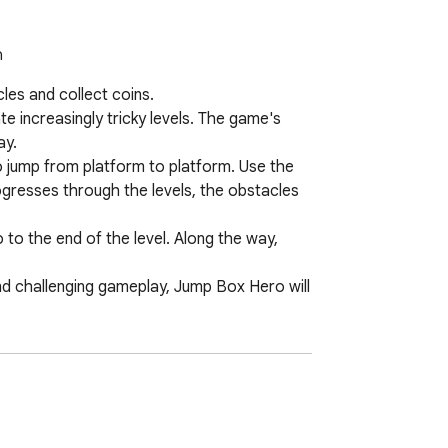
ด
s and collect coins.

increasingly tricky levels. The game's 
y.

 jump from platform to platform. Use the 
gresses through the levels, the obstacles 
 to the end of the level. Along the way, 
and challenging gameplay, Jump Box Hero will 
 no ads. 
