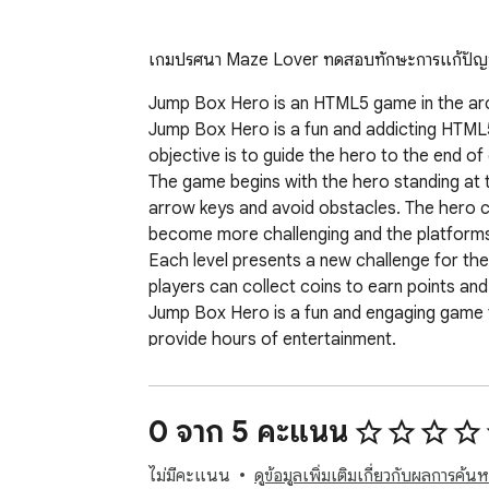
เกมปริศนา Maze Lover ทดสอบทักษะการแก้ปัญหาขอ
Jump Box Hero is an HTML5 game in the arca
Jump Box Hero is a fun and addicting HTML5 
objective is to guide the hero to the end of
The game begins with the hero standing at 
arrow keys and avoid obstacles. The hero ca
become more challenging and the platforms m
Each level presents a new challenge for the h
players can collect coins to earn points and
Jump Box Hero is a fun and engaging game tha
provide hours of entertainment.

To swipe Install this extension to play the
0 จาก 5 คะแนน
You can contact us at support@724fun.com
ไม่มีคะแนน
ดูข้อมูลเพิ่มเติมเกี่ยวกับผลการค้นห