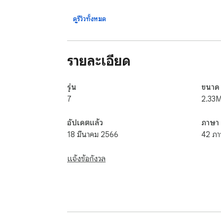
After clicking the add the game to chrome bu
you can play again and if you want to remov
ดูรีวิวทั้งหมด
รายละเอียด
รุ่น
ขนาด
7
2.33M
อัปเดตแล้ว
ภาษา
18 มีนาคม 2566
42 ภา
แจ้งข้อกังวล