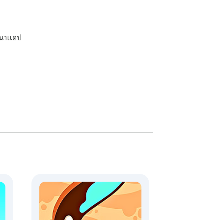
ฒนาแอป