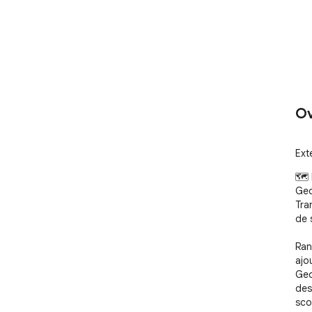
Ov
Ext
🗺️
Geo
Tra
de s
Ran
ajo
Geo
des
sco