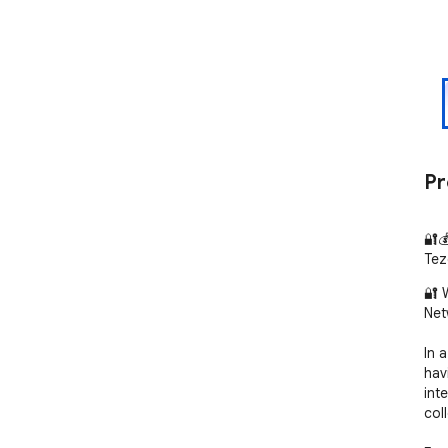
Pr
🔐
Tez
🔐 
Net
In 
hav
int
coll