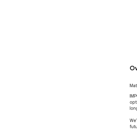
Ov
Mat
IMP
opt
long
We'
futu