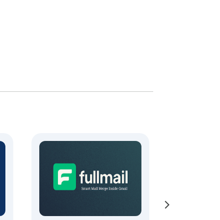
ntaa sitoutumista ajan myötä.

ssasähköpostin lähettämisprosessit 
ä muuttaa Gmailin ammattimaiseksi 
hisi. Se on skaalautuva, joustava ja 