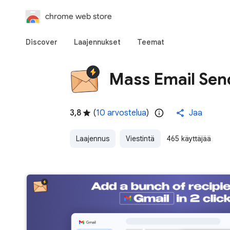
chrome web store
Discover
Laajennukset
Teemat
Mass Email Send
3,8
(
10 arvostelua
)
Jaa
Laajennus
Viestintä
465 käyttäjää