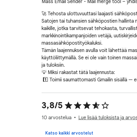
Mass Email Sender - Mail merge tool – yhd
🚀 Tehosta ulottuvuuttasi laajasti sähköpost
Satojen tai tuhansien sähköpostien hallinta
kaikille, jotka tarvitsevat tehokasta, turval
markkinointikampanjoiden vetäjä, uutiskirjei
massasähköpostityökaluksi.

Tämän laajennuksen avulla voit lähettää mass
käyttöliittymällä. Se ei ole vain toinen mas
ja tuloksiin.

💡 Miksi rakastat tätä laajennusta:

 1️⃣ Toimii saumattomasti Gmailin sisällä — ei tarvetta ylimääräisille sovelluksille tai riippuvuuksille.

 2️⃣ Mahdollistaa lähettämisen useille vastaanottajille täydellisin personointikenttä.

 3️⃣ Tarjoaa korkean toimitusasteen ja roskapostisuojan.

 4️⃣ Integroi Googleen ja Gmailiin antaen sinulle sähköpostin yhdistämismahdollisuuden sujuvaa markkinointikampanjaa varten.

3,8/5
 5️⃣ Tarjoaa käyttäjäystävällisen hallintapaneelin analytiikkaa ja seurantaa varten.

📩 Yksinkertainen ja tehokas massalähetys

10 arvostelua
Lue lisää tuloksista ja arvos
Unohda monimutkaiset järjestelmät. Massa-sä
suoraan postilaatikostasi. Lataa vain yhteysti
Katso kaikki arvostelut