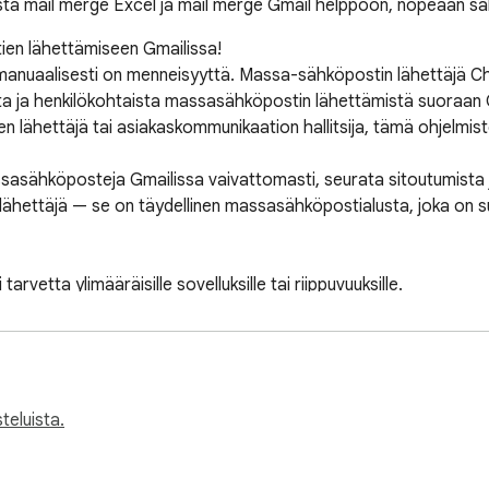
istä mail merge Excel ja mail merge Gmail helppoon, nopeaan 
ien lähettämiseen Gmailissa!

 manuaalisesti on menneisyyttä. Massa-sähköpostin lähettäjä Ch
lista ja henkilökohtaista massasähköpostin lähettämistä suoraan Gm
den lähettäjä tai asiakaskommunikaation hallitsija, tämä ohjelmis
asähköposteja Gmailissa vaivattomasti, seurata sitoutumista ja 
salähettäjä — se on täydellinen massasähköpostialusta, joka on s
teluista.
hköpostin lähettäjä + Gmail-integraatio mahdollistaa satojen h
etoluettelosi Sheetsistä tai Excelistä, kirjoita viestisi ja aloit