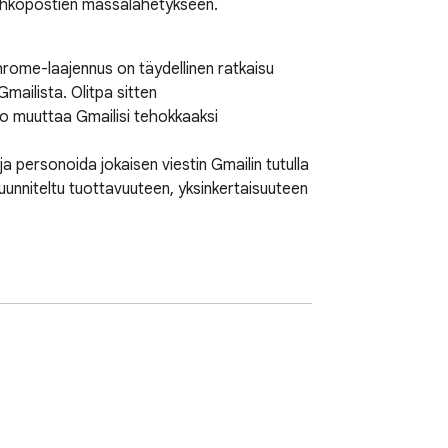
sähköpostien massalähetykseen.
rome-laajennus on täydellinen ratkaisu 
ailista. Olitpa sitten 
to muuttaa Gmailisi tehokkaaksi 
personoida jokaisen viestin Gmailin tutulla 
uunniteltu tuottavuuteen, yksinkertaisuuteen 
enkilökohtaisten viestien lähettämisen 
a sähköpostin lähettäminen minuuteissa.
