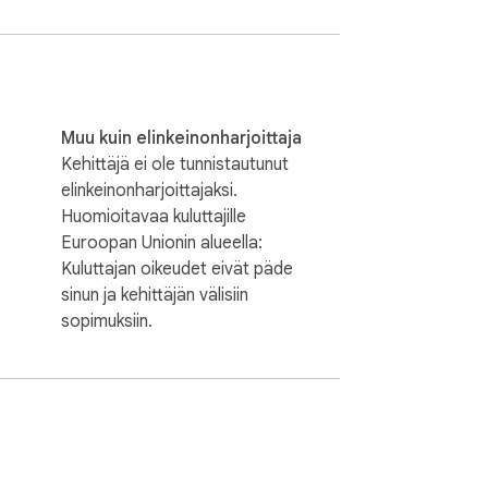
nottaja tuntee, että viesti on kirjoitettu 
joka antaa sinulle mahdollisuuden:

Muu kuin elinkeinonharjoittaja
Kehittäjä ei ole tunnistautunut
elinkeinonharjoittajaksi.
Huomioitavaa kuluttajille
tä vaivatonta — ei ulkoisia alustoja, ei 
Euroopan Unionin alueella:
Kuluttajan oikeudet eivät päde
sinun ja kehittäjän välisiin
ostin lähettäjäpalvelustamme. Voit:

sopimuksiin.
en käyttöliittymä varmistaa, että 