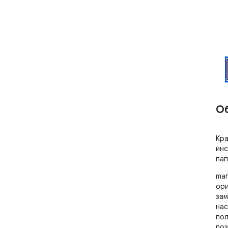
О
Кра
инс
пап
mar
ори
зам
нас
пол
поз