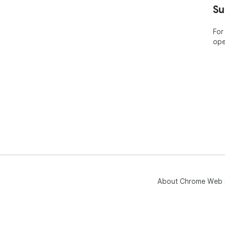
Rel
Su
to 
📩 
For
Con
ope
scr
🔒 P
sha
devi
🔥 
unl
📥 
Scr
pro
About Chrome Web 