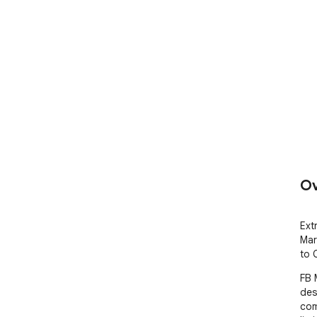
Ov
Ext
Mark
to 
FB 
des
com