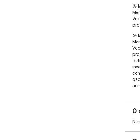
🎯 
Mer
Voc
pro
🎯 
Mer
Voc
pro
def
inv
com
dad
aci
com
do 
Dee
0 
🔥 
Nen
O M
int
pág