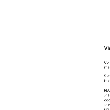
Vi
Con
ima
Con
ima
REC
✅ F
cod
✅ I