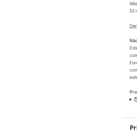
Idi
53 
Den
Não
Est
com
Eur
con
est
Pr
Pr