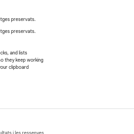
atges preservats.
tges preservats.

ks, and lists

o they keep working

our clipboard

ltats i les ressenyes.