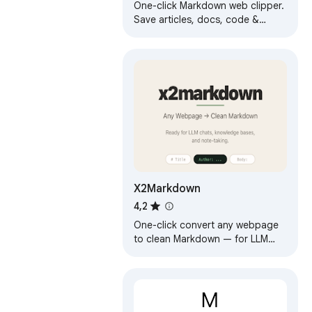
One-click Markdown web clipper.
Save articles, docs, code &
tables as clean Markdown for AI
agents & LLMs. Supports
Obsidian & more.
X2Markdown
4,2
One-click convert any webpage
to clean Markdown — for LLM
chats, knowledge bases & notes.
Supports x.com posts.