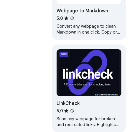
Webpage to Markdown
5,0
Convert any webpage to clean
Markdown in one click. Copy or
download as .md for Obsidian,
Notion, GitHub, or AI prompts.
LinkCheck
5,0
Scan any webpage for broken
and redirected links. Highlights
issues in-page and exports