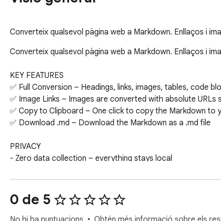
Converteix qualsevol pàgina web a Markdown. Enllaços i im
Converteix qualsevol pàgina web a Markdown. Enllaços i ima
KEY FEATURES

✅ Full Conversion – Headings, links, images, tables, code bloc
✅ Image Links – Images are converted with absolute URLs s
✅ Copy to Clipboard – One click to copy the Markdown to y
✅ Download .md – Download the Markdown as a .md file

PRIVACY

- Zero data collection – everything stays local

- No analytics, no tracking, no accounts
0 de 5
No hi ha puntuacions
Obtén més informació sobre els resu