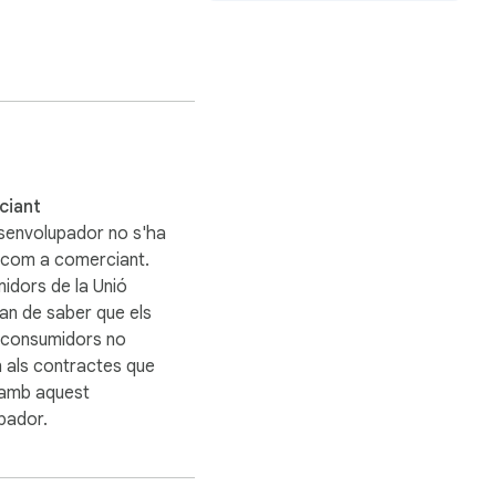
results.
ciant
senvolupador no s'ha
t com a comerciant.
idors de la Unió
an de saber que els
s consumidors no
n als contractes que
 amb aquest
pador.