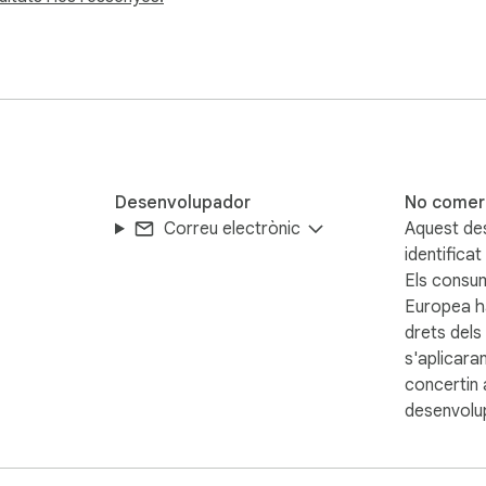
Desenvolupador
No comer
Correu electrònic
Aquest de
identifica
Els consum
Europea h
drets del
s'aplicara
concertin
desenvolu