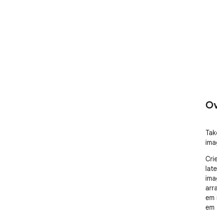
Ov
Tak
ima
Cri
lat
ima
arr
em 
em 