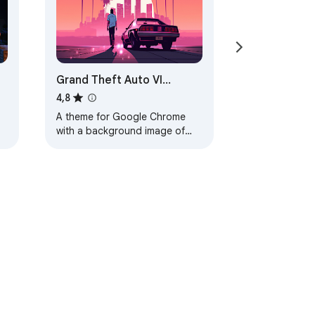
Grand Theft Auto VI
Browser Theme
4,8
A theme for Google Chrome
with a background image of
Grand Theft Auto VI. The theme
is presented in red colors. The
size is…
yttöehdot
Ohje