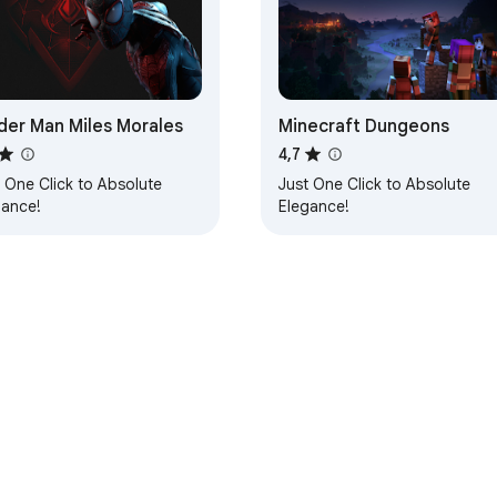
der Man Miles Morales
Minecraft Dungeons
4,7
 One Click to Absolute
Just One Click to Absolute
gance!
Elegance!
Web Storesta
Kehittäjien hallintapaneeli
Tietosuojakäytäntö
Kä