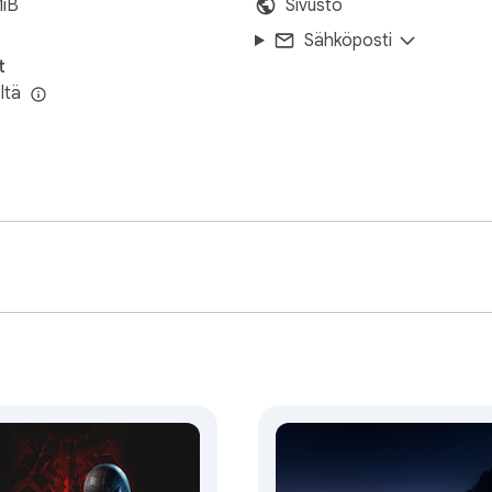
MiB
Sivusto
Sähköposti
t
ltä