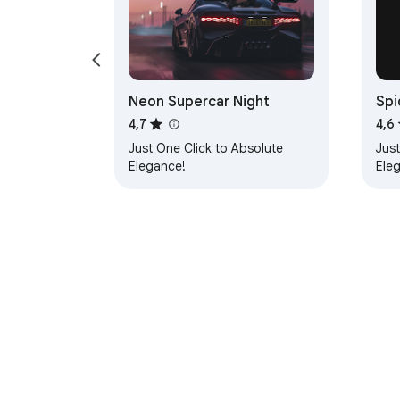
Neon Supercar Night
Spi
4,7
4,6
Just One Click to Absolute
Just
Elegance!
Ele
Tietoja Chrome 