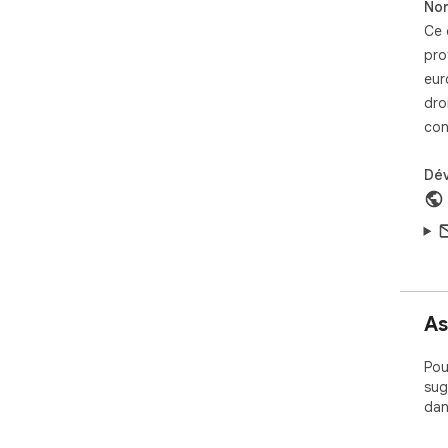
Non
Ce 
pro
eur
dro
con
Dé
As
Pou
sug
dan