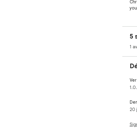
Chr
you
5 
1 av
Dé
Ver
1.0
Der
20 
Sig