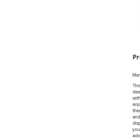
Pr
Mar
Thi
dee
wit
enjo
the
and
dis
you
adv