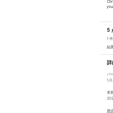
Chr
you
5
1 
結
詳
バ
1.0
更新
20
懸