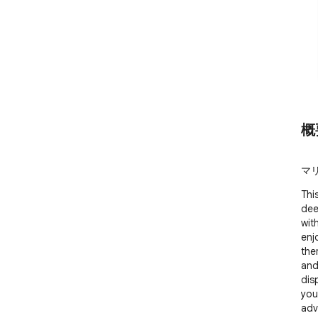
概
マリ
Thi
dee
wit
enjo
the
and
dis
you
adv