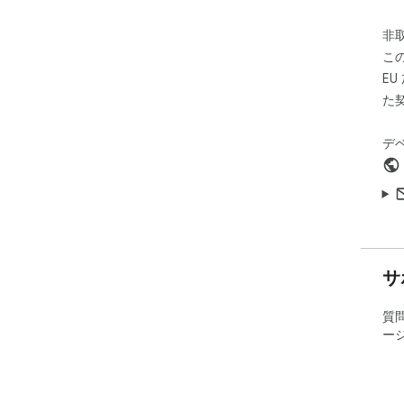
非
こ
E
た
デ
サ
質
ー