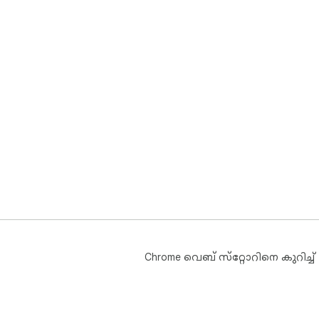
Chrome വെബ് സ്‌റ്റോറിനെ കുറിച്ച്