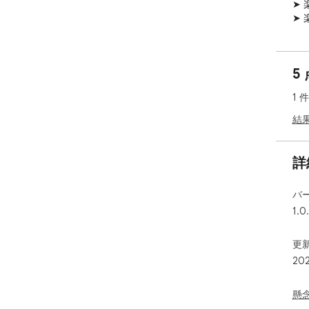
➤
➤
各
上
5
次
た
1 
今
結
詳
バ
1.0
更新
20
懸