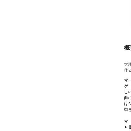
概
大
作
マ
ゲ
こ
向
は
動
マー
➤