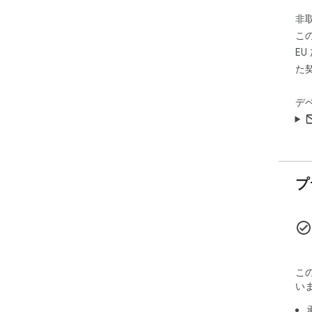
非
こ
E
た
デ
プ
こ
い