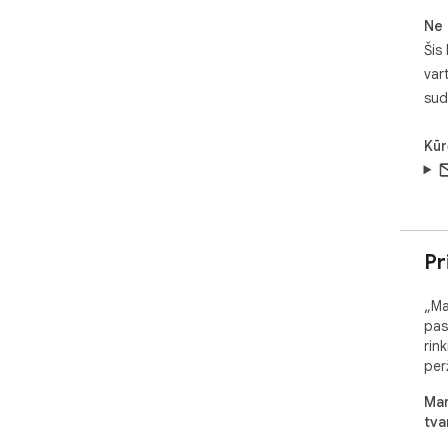
▸ M
lan
Ne 
kal
Šis
(Ko
var
CDN
sud
išv
ori
kad
Kūr
sino
▸ G
apdo
vie
Pr
kon
ン!,
žod
„Ma
bal
pas
sau
rin
kor
per
tur
Man
tva
▸ T
kie