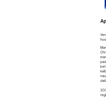
Ap
Ver
hos
Man
Chr
man
pas
bet
kal
nau
dail
200
reg
atn
pus