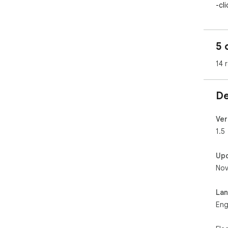
-cl
-Un
-run
5 
14 
De
Ver
1.5
Up
Nov
La
Eng