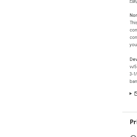
Fla
Non
Thi
con
con
you
Dev
v√5
3-1
ban
Pr