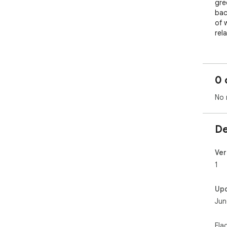
gre
bac
of w
rela
0 
No 
De
Ver
1
Up
Jun
Fla