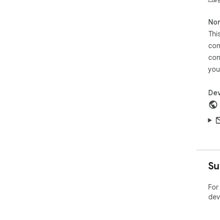
Non
Thi
con
con
you
Dev
Su
For
dev