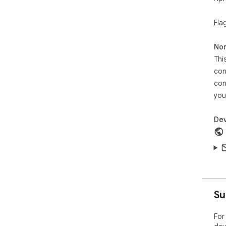
Fla
Non
Thi
con
con
you
Dev
Su
For