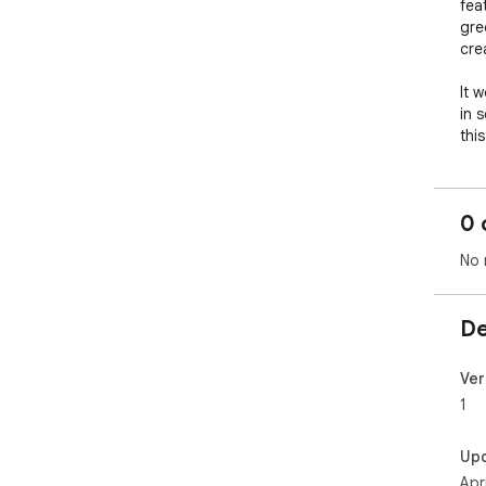
fea
gre
cre
It 
in 
this
anc
lan
0 
No 
De
Ver
1
Up
Apr