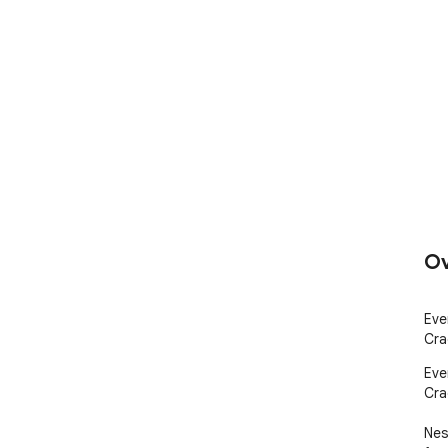
Ov
Eve
Cra
Eve
Cra
Nes