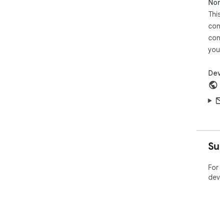
Non
Thi
con
con
you
Dev
Su
For
dev