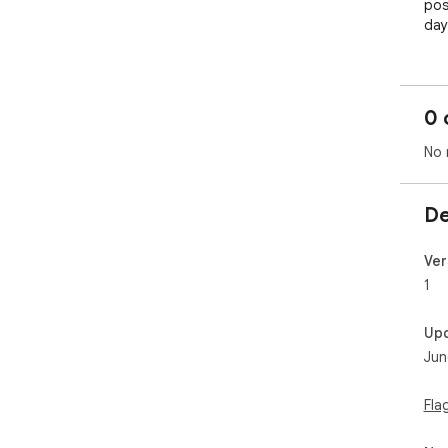
pos
day
0 
No 
De
Ver
1
Up
Jun
Fla