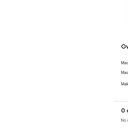
Ov
Mac
Mac
Mak
0 
No 