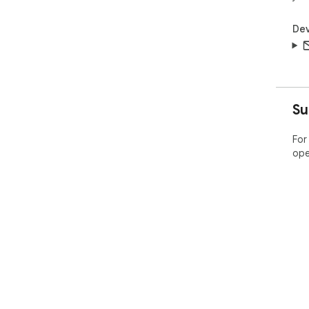
Dev
Su
For
ope