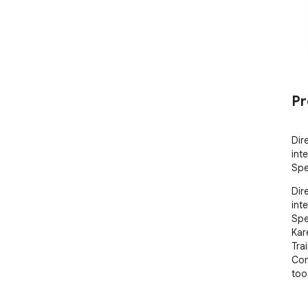
Pr
Dir
int
Spe
Dir
int
Spe
Kar
Tra
Con
too