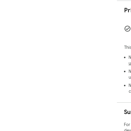
  • CSS Variables コピー — :root { } と [data-
th
Pr
きる
  • JSON コピー — デザイントークンや独自ツールに取り
込め
  ワンクリックコピー

  トーンスウォッチやColor Role行をクリックするだけで
Thi
H
N
  ▌ プライバシー

u
N
  外部への通信なし。トラッキングなし。アカウント不
u
要
限
N
ため
c
  ▌ こんな方に

Su
  Material Design 3で新しいプロダクトを構築中の方、ブ
ラン
For
認
dev