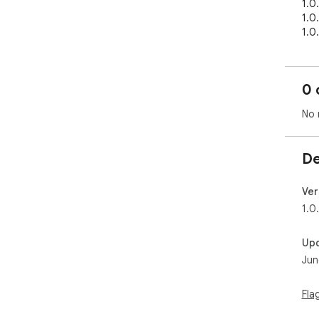
1.
1.0
1.
1.0
1.0
0 
  ▌ 使い方

No 
  HEX値（例：#6750A4）またはRGB値を入力するか、ス
ポ
タ
De
  ▌ 機能一覧

Ver
  トーンスケール（50〜900）

1.0
  Primary・Complementary それぞれの10段階トーンパレ
ッ
Up
に
Jun
（
  補色（Complementary Color）

Fla
  HSL色空間で色相を180度回転させた補色を自動算出。
彩