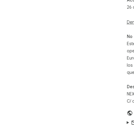
Act
ed e
26 
imm
è u
Den
No 
Est
ope
Eur
los
que
Des
NEX
C/ 