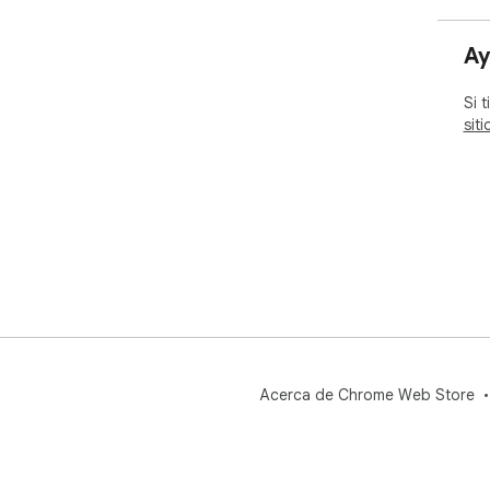
Ay
Si 
sit
Acerca de Chrome Web Store