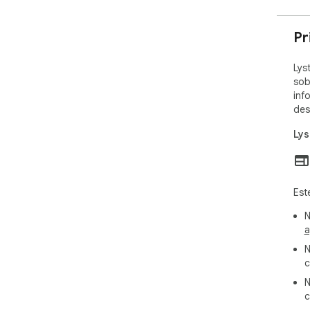
Pr
Lys
sob
inf
des
Lys
Est
N
a
N
c
N
c