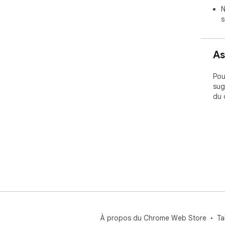
N
s
As
Pou
sug
du 
À propos du Chrome Web Store
Ta