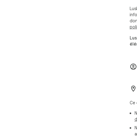
Lus
💘 
info
don
👩
pol
any
Ana
Lus
👩
élé
info
Glo
👨
get
I h
Ins
Ce 
N
d
N
a