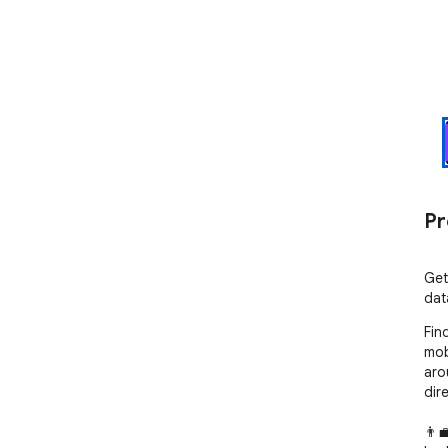
Pr
Get
dat
Fin
mob
aro
dir
👨‍