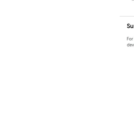
Su
For
dev