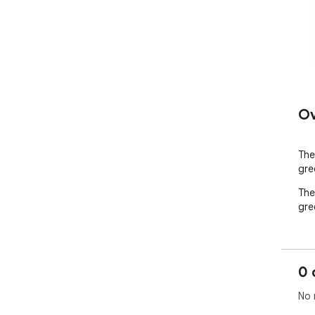
Ov
The 
gre
The 
gre
0 
No 