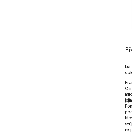
Př
Lum
obl
Pro
Chr
mil
jej
Pon
poc
kte
svů
ins