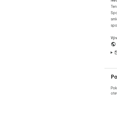
Neo
Ten
Spo
sml
spo
Výv
Po
Pok
ote