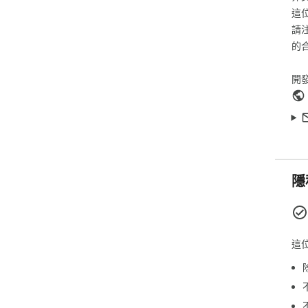
✓ D
這
✓ S
請
✓ B
的
✓ N
✓ To
開
✓ W
All
exp
🕒 
• Di
• A
隱
• M
Gre
exte
這
📌 
• A
• Vi
• I