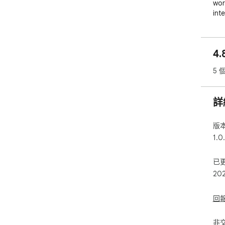
wor
inte
🌌 
4.
Lum
wit
5 
ani
per
詳
Per
sta
版
⭐ C
1.0
🎯 
已
• B
20
• K
• S
回
⚙️ 
Per
非
✓ C