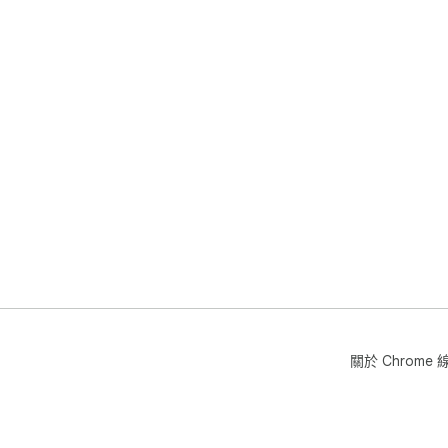
🔥 
✔ B
✔ A
✔ C
✔ N
✔ F
✔ I
Affi
Som
ide
we 
you.
Thi
sha
關於 Chrom
✨ U
Lum
it’
and