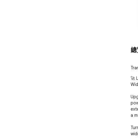
總
Tra
🚀 
Wid
Upg
pow
ext
a m
Tur
wid