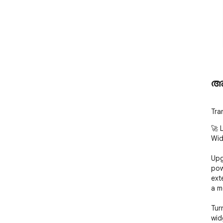
അ
Tra
🚀 
Wid
Upg
pow
ext
a m
Tur
wid