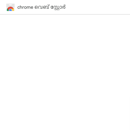
chrome വെബ് സ്റ്റോര്‍