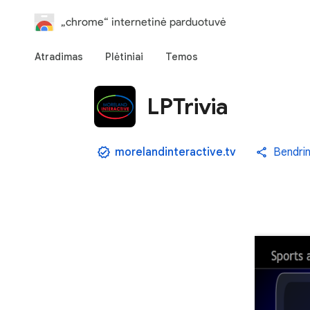
„chrome“ internetinė parduotuvė
Atradimas
Plėtiniai
Temos
LPTrivia
morelandinteractive.tv
Bendrin