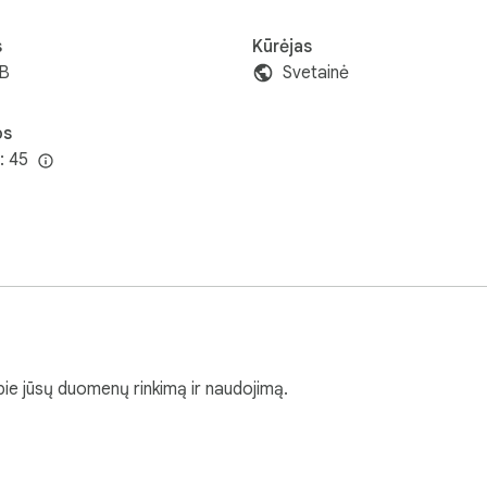
s
Kūrėjas
iB
Svetainė
os
: 45
pie jūsų duomenų rinkimą ir naudojimą.