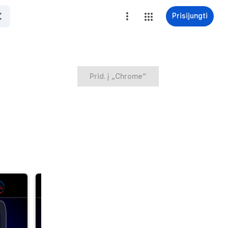
Prisijungti
Prid. į „Chrome“