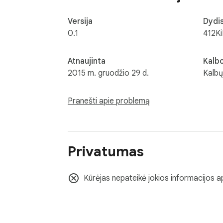
Versija
Dydi
0.1
412K
Atnaujinta
Kalb
2015 m. gruodžio 29 d.
Kalbų
Pranešti apie problemą
Privatumas
Kūrėjas nepateikė jokios informacijos a