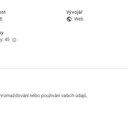
ost
Vývojář
iB
Web
ky
y: 45
hromažďování nebo používání vašich údajů.