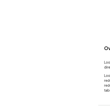
Ov
Loo
dir
Loo
red
red
tab