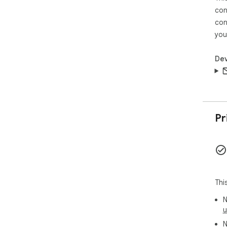
con
con
you
Dev
Pr
Thi
N
u
N