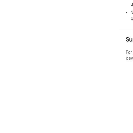
u
N
c
Su
For
dev