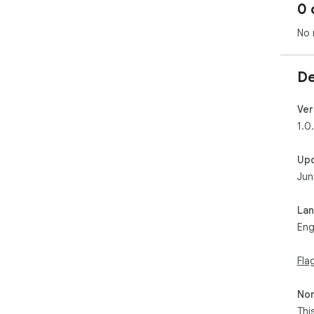
0 
No 
De
Ver
1.0
Up
Jun
La
Eng
Fla
Non
Thi