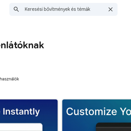
nlátóknak
lhasználók