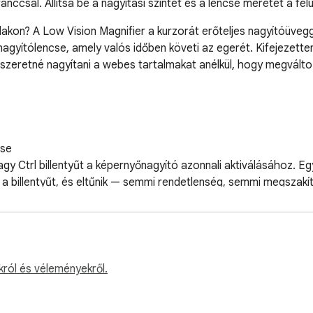
anccsal. Állítsa be a nagyítási szintet és a lencse méretét a fe
lakon? A Low Vision Magnifier a kurzorát erőteljes nagyítóüveg
 nagyítólencse, amely valós időben követi az egerét. Kifejezetten
szeretné nagyítani a webes tartalmakat anélkül, hogy megváltoz
se

gy Ctrl billentyűt a képernyőnagyító azonnali aktiválásához. Egy
l a billentyűt, és eltűnik — semmi rendetlenség, semmi megszakít
 az erőteljes 5x-ös nagyításig. Keresse meg azt a nagyítási szin
król és véleményekről.
g)

0px) a pontos vizsgálathoz, vagy egy nagy lencsét (400px) a k