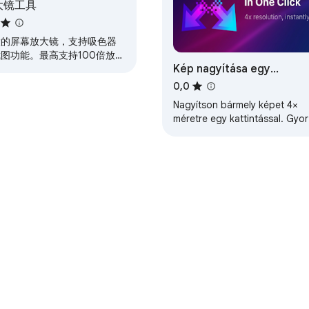
大镜工具
cse elrejtéséhez. Azonnal eltűnik, és visszaáll a normál nézet. Ak
大的屏幕放大镜，支持吸色器
图功能。最高支持100倍放
Kép nagyítása egy
采用iOS风格玻璃效果。
kattintással
0,0
Nagyítson bármely képet 4×
tvédelem volt a legfontosabb.

méretre egy kattintással. Gyor
ingyenes, helyi feldolgozás —
yűjtés. Nincs böngészési előzmény, nincs személyes adat, nincs 
nincs feltöltés, nincs AI.
k analitikai szkriptek, nincsenek nyomkövető pixelek, nincsenek
n van csomagolva. Nulla hálózati kérés. Soha.

(gyorsbillentyű, nagyítási szint, lencseméret) a Chrome Sync s
ról
Fejlesztői irányítópult
Adatvédelmi irányelvek
Általános Sz
pet a látható lapról, hogy megjelenítse a nagyított nézetet a l