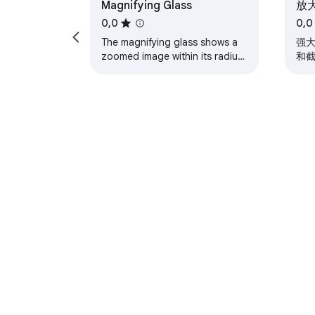
Magnifying Glass
放
0,0
0,0
5. lépés — Engedje fel a gyorsbillentyűt a len
The magnifying glass shows a
强
lenyomásával.

zoomed image within its radius,
和截
without disturbing the rest of
大，
🔒 ADATVÉDELEM ÉS BIZTONSÁG

the page.
A Low Vision Magnifier tervezésekor az ada
Nincs adatgyűjtés — Nulla felhasználói adatg
Nincs analitika vagy nyomkövetés — Nincsene
Nincs külső kérés — Minden erőforrás helybe
Engedély: storage — Ment három beállítást 
tárolódik.

A Chrome Internetes áruház
Engedély: activeTab — Készít egy pillanatké