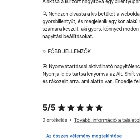
Alakítsa a kurzort nagyítóvá egy billentyűpar
🔍 Nehezen olvasta a kis betűket a webolda
gyorsbillentyűt, és megjelenik egy kör alakú
számára készült, aki gyors, könnyed módon 
nagyítási beállításokat.

✨ FŐBB JELLEMZŐK

🎯 Nyomvatartással aktiválható nagyítólenc
Nyomja le és tartsa lenyomva az Alt, Shift va
és ráközelít arra, ami alatta van. Engedje fe
🔎 Állítható nagyítási szint (1,5x-től 5x-ig)

Csúsztassa el a gyengéd 1,5x-es nagyítástól
5/5
szemeinek.

2 értékelés
További információ a találato
⭕ Állítható lencseméret (100px-től 400px-i
Válasszon egy kicsi, fókuszált lencsét (10
Az összes vélemény megtekintése