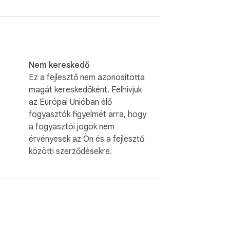
ármikor a felugró ablak beállításaiból.

, valós idejű nagyítás, ahogy mozog az 
Nem kereskedő
Ez a fejlesztő nem azonosította
magát kereskedőként. Felhívjuk
az Európai Unióban élő
yű vagy a billentyűparancsokhoz használt 
fogyasztók figyelmét arra, hogy
a fogyasztói jogok nem
érvényesek az Ön és a fejlesztő
közötti szerződésekre.
et. A lencse mindig az aktuális tartalmat 
alacsony fényviszonyok között.
