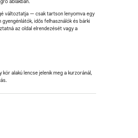
lugró ablakban.
gé változtatja — csak tartson lenyomva egy 
 gyengénlátók, idős felhasználók és bárki 
tatná az oldal elrendezését vagy a 
 kör alakú lencse jelenik meg a kurzoránál, 
ás.

tet, amely a legjobban megfelel a 
ényelmes bekezdésolvasáshoz.
