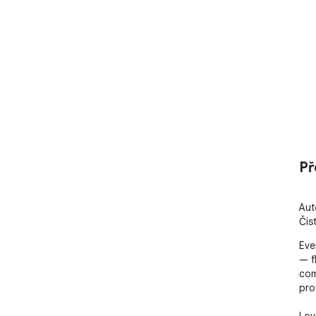
Př
Aut
Čis
Eve
— f
com
pro