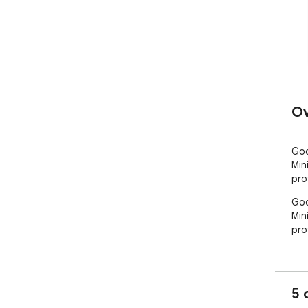
Ov
Goo
Min
pro
Goo
Min
pro
5 