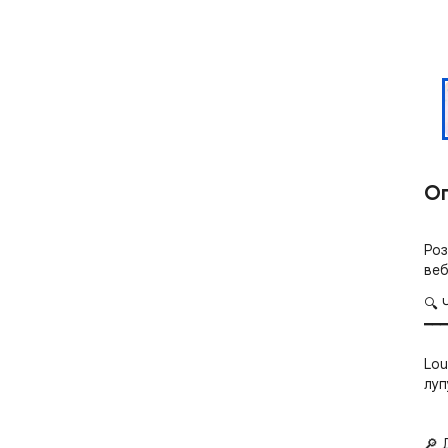
О
Роз
веб
🔍 
━━━
Lou
луп
🔎 