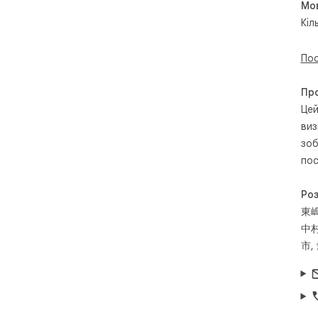
Мо
   Презентація → Підкресліть частини, на які хочете 
зве
Кіл
2️⃣
Пос
   Перегляд ← Точне збільшення тільки потрібної вам 
обл
   Презентація → Обрізайте та показуйте лише 
Пр
час
Цей
виз
3️⃣
зоб
   Презентація → Більше ніж звичайний вказівник — 
пос
зро
4️⃣
Ро
   Панель інструментів → Легко відкривайте 
東
збі
中
市,
━━━
👥 
━━━
Lou