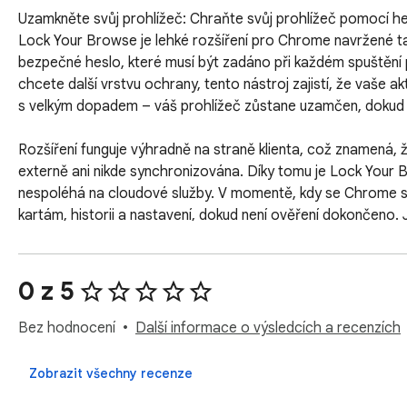
Uzamkněte svůj prohlížeč: Chraňte svůj prohlížeč pomocí hesl
Lock Your Browse je lehké rozšíření pro Chrome navržené t
bezpečné heslo, které musí být zadáno při každém spuštění pr
chcete další vrstvu ochrany, tento nástroj zajistí, že vaše 
s velkým dopadem – váš prohlížeč zůstane uzamčen, dokud n
Rozšíření funguje výhradně na straně klienta, což znamená, 
externě ani nikde synchronizována. Díky tomu je Lock Your Bro
nespoléhá na cloudové služby. V momentě, kdy se Chrome spust
kartám, historii a nastavení, dokud není ověření dokončeno.
postupu.

Rozhraní je záměrně minimalistické. Symbol ikony zámku, jemn
0 z 5
Žádné rozptylování, žádné zbytečné prvky uživatelského roz
rozšíření odráží jeho účel: jednoduchý, silný a spolehlivý. P
Bez hodnocení
Další informace o výsledcích a recenzích
mohu také pomoci vylepšit vizuální identitu.

Zobrazit všechny recenze
Konfigurace je přímočará. Prostřednictvím vyskakovacího okna