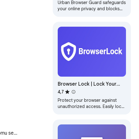
Urban Browser Guard safeguards
your online privacy and blocks
harmful content, including
malicious websites and intrusive
ads
Browser Lock | Lock Your
Browser
4,7
Protect your browser against
unauthorized access. Easily lock
your browser for added security.
romu se…