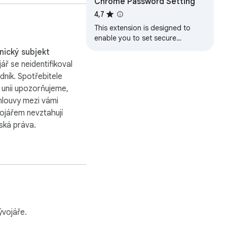
Chrome Password Setting
ření nemění interní 
sobní zamykací 
4,7
This extension is designed to
enable you to set secure
passwords for Chrome users.
Jednoduše zachytí 
ický subjekt
tače, kancelářské 
ář se neidentifikoval
nými nástroji na ochranu 
dník. Spotřebitele
 unii upozorňujeme,
mlouvy mezi vámi
odennímu prohlížení, 
vojářem nevztahují
amčený, vaše 
ská práva.
vojáře.