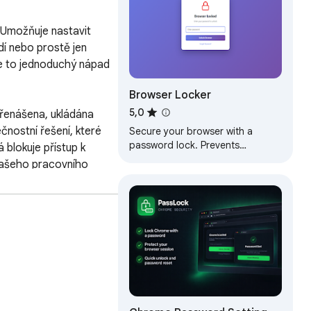
Umožňuje nastavit 
í nebo prostě jen 
Je to jednoduchý nápad 
Browser Locker
5,0
řenášena, ukládána 
nostní řešení, které 
Secure your browser with a
password lock. Prevents
blokuje přístup k 
unauthorized access to your
vašeho pracovního 
tabs and browsing session.
 pro zadání hesla. 
signová filozofie 
ížeče nebo štít hesla, 
ování při spuštění a 