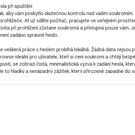
a při spuštění

ak, aby vám poskytlo skutečnou kontrolu nad vaším soukromím. 
ohlížeče. Ať už sdílíte počítač, pracujete ve veřejném prostřed
aktivita při prohlížení zůstane soukromá a přístupná pouze vám. 
ení zadáno správné heslo.

že veškerá práce s heslem probíhá lokálně. Žádná data nejsou p
wse ideální pro uživatele, kteří si cení soukromí a chtějí bezpeč
í, se zobrazí čistá, minimalistická výzva k zadání hesla, která 
 Je to hladký a nenápadný zážitek, který přirozeně zapadne do 
é stínování a čisté vstupní pole vytvářejí soustředěné prostředí
hraní – prostě jasná a bezpečná brána do vašeho prohlížeče. De
okud chcete prozkoumat alternativní metafory, jako je zámek prohl
 můžete nastavit nebo aktualizovat heslo, povolit volitelné ch