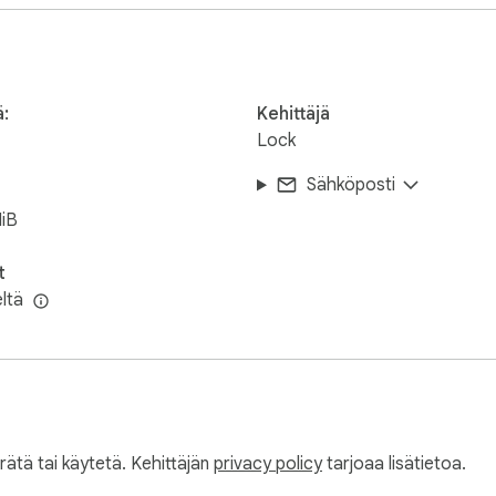
ä:
Kehittäjä
Lock
Sähköposti
iB
t
eltä
erätä tai käytetä. Kehittäjän
privacy policy
tarjoaa lisätietoa.