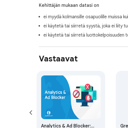
Kehittäjän mukaan datasi on
ei myydä kolmansille osapuolille muissa ku
ei käytetä tai siirretä syystä, joka ei liity 
ei käytetä tai siirretä luottokelpoisuuden t
Vastaavat
Analytics & Ad Blocker:
Gre