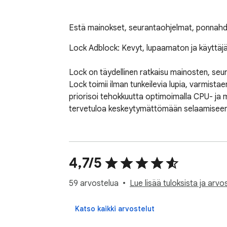
Estä mainokset, seurantaohjelmat, ponnahdus
Lock Adblock: Kevyt, lupaamaton ja käyttäjä
Lock on täydellinen ratkaisu mainosten, seur
Lock toimii ilman tunkeilevia lupia, varmist
priorisoi tehokkuutta optimoimalla CPU- ja m
tervetuloa keskeytymättömään selaamiseen
4,7/5
59 arvostelua
Lue lisää tuloksista ja arvos
Katso kaikki arvostelut