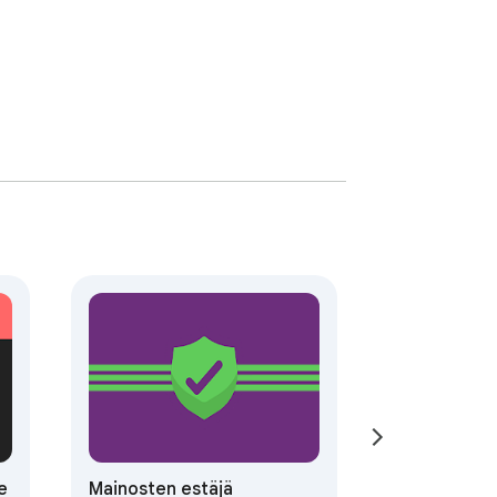
e
Mainosten estäjä