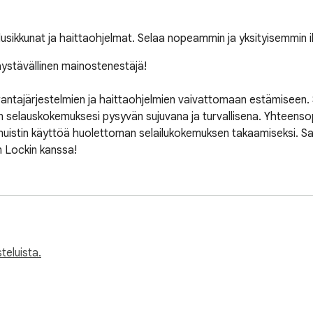
ikkunat ja haittaohjelmat. Selaa nopeammin ja yksityisemmin il
ystävällinen mainostenestäjä!

antajärjestelmien ja haittaohjelmien vaivattomaan estämiseen. Su
aen selauskokemuksesi pysyvän sujuvana ja turvallisena. Yhteenso
uistin käyttöä huolettoman selailukokemuksen takaamiseksi. Sano 
 Lockin kanssa!
teluista.