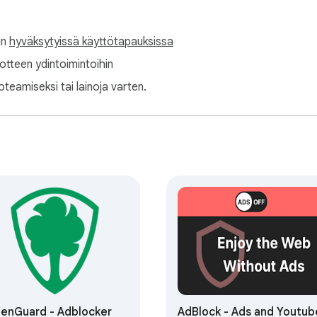
in
hyväksytyissä käyttötapauksissa
tuotteen ydintoimintoihin
oteamiseksi tai lainoja varten.
enGuard - Adblocker
AdBlock - Ads and Youtub