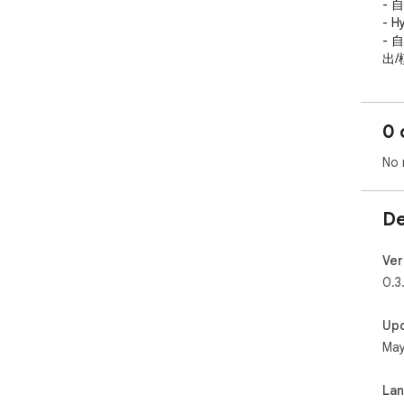
- 
- H
- 
出/
隐私
- 
0 
- 
-
No 
De
Ver
0.3.
Up
May
La