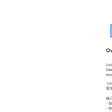
Ov
Loc
Sel
mod
`L
英互
核心
- 
- 