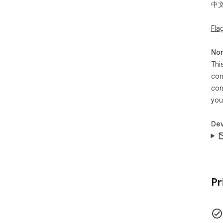
中
Fla
Non
Thi
con
con
you
Dev
Pr