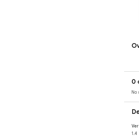
Ov
0 
No 
De
Ver
1.4