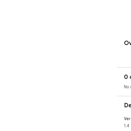
Ov
0 
No 
De
Ver
1.4