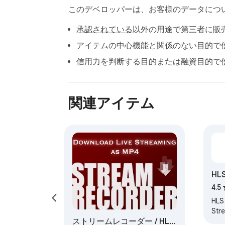
このデベロッパーは、お客様のデータにつ
承認されている
以外の用途で第三者に販
アイテムの中心機能と関係のない目的で
信用力を判断する目的または融資目的で
関連アイテム
HLS
Str
4.5
HLS
Str
ストリームレコーダー / HLS