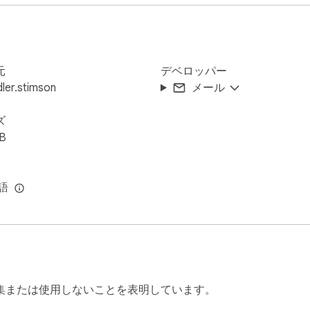
るには、タブを更新するか、タブを閉じるか、ツールバーのボ
元
デベロッパー
ler.stimson
メール
ズ
iB
言語
集または使用しないことを表明しています。