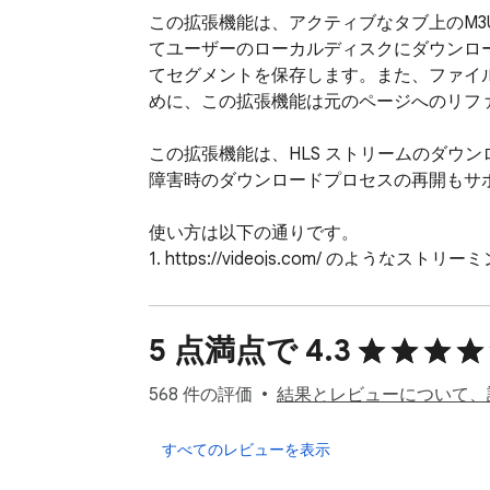
この拡張機能は、アクティブなタブ上のM
てユーザーのローカルディスクにダウンロー
てセグメントを保存します。また、ファイ
めに、この拡張機能は元のページへのリファ
この拡張機能は、HLS ストリームのダウ
障害時のダウンロードプロセスの再開もサポー
使い方は以下の通りです。

1. https://videojs.com/ のような
2. ツールバーの色が変わるまで待つ

3. ツールバーのボタンを一度クリックして
4. ダウンロードが終了するまで待ちます
5 点満点で 4.3
特徴

568 件の評価
結果とレビューについて、
1. HSLストリームのダウンロード

2. アクティブなタブ上の任意のオーディ
すべてのレビューを表示
3. マルチスレッドを使用してダウンロード