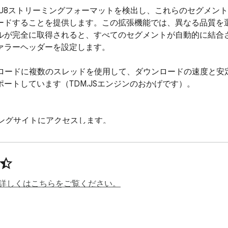
3U8ストリーミングフォーマットを検出し、これらのセグメン
ドすることを提供します。この拡張機能では、異なる品質を選択す
ルが完全に取得されると、すべてのセグメントが自動的に結合
ラーヘッダーを設定します。

ンロードに複数のスレッドを使用して、ダウンロードの速度と
トしています（TDM.JSエンジンのおかげです）。

ストリーミングサイトにアクセスします。

、画質を選択します。

。進捗状況はバッジのテキストで確認できます。

詳しくはこちらをご覧ください。
オ、ビデオ、またはメディアストリームを検出する

速度を向上
