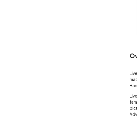
Ov
Live
mad
Han
Liv
fam
pic
Adv