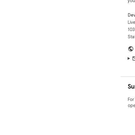
you
Dev
Liv
103
Sta
Su
For
ope