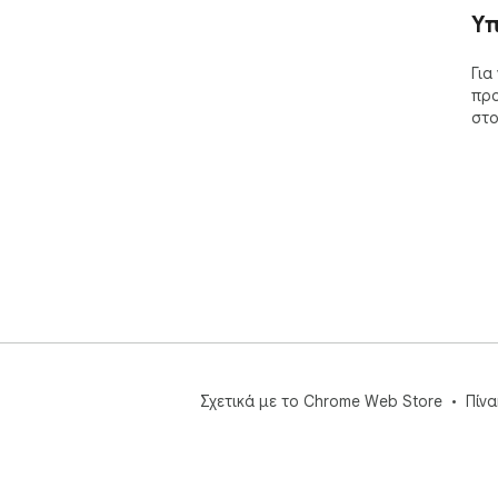
Υπ
Για
προ
στο
Σχετικά με το Chrome Web Store
Πίν