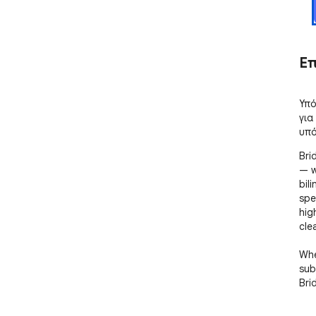
Ε
Υπό
για
υπό
Bri
— wi
bil
spe
hig
cle
Whe
sub
Bri
easy