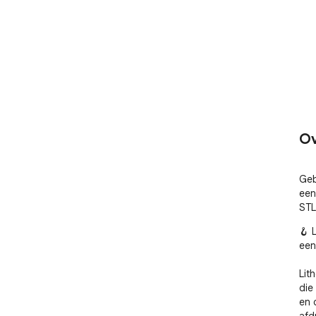
Ov
Geb
een
STL
🪝 
een
Lit
die
en 